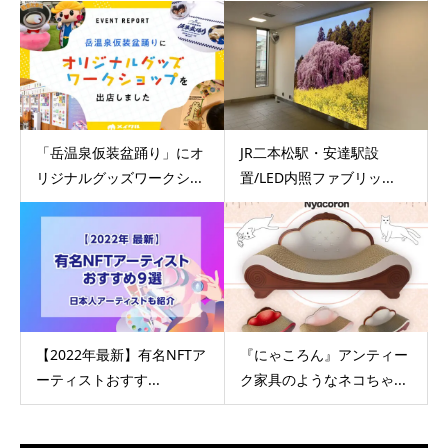
「岳温泉仮装盆踊り」にオ
JR二本松駅・安達駅設
リジナルグッズワークシ...
置/LED内照ファブリッ...
【2022年最新】有名NFTア
『にゃころん』アンティー
ーティストおすす...
ク家具のようなネコちゃ...