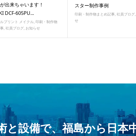
グが出来ちゃいます！
スター制作事例
I DCF-605PU...
印刷・制作物まとめ記事
,
社員ブログ
せ
ルプリント メイクル
,
印刷・制作物
事
,
社員ブログ
,
お知らせ
術と設備で、福島から日本