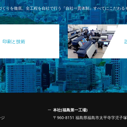
づくりを徹底、全工程を自社で行う『自社一貫体制』すべてにこだわる
印刷と技術
本社(福島第一工場)
ージ
〒960-8151 福島県福島市太平寺字児子塚