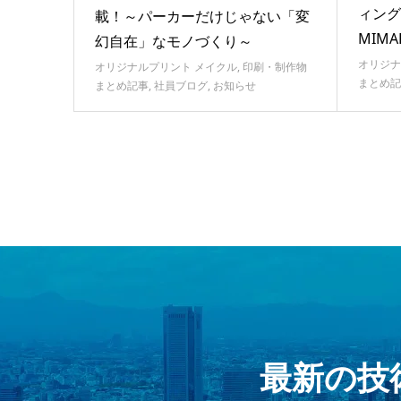
ィン
載！～パーカーだけじゃない「変
MIMAK
幻自在」なモノづくり～
オリジナ
オリジナルプリント メイクル
,
印刷・制作物
まとめ記
まとめ記事
,
社員ブログ
,
お知らせ
最新の技