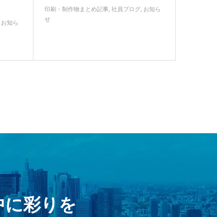
印刷・制作物まとめ記事
,
社員ブログ
,
お知ら
せ
,
お知ら
中に彩りを